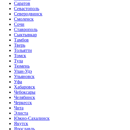
Саратов
Севастополь
Северодвинск
Смоленск
Сочи
Ставрополь
Сыктывкар
Тамбов
Тверь
Тольятти
Томск
Тула
Тюмень
Улан-Удэ
Ульяновск
Уфа
Хабаровск
Чебоксары
Челябинск
Черкесск
Чита
Элиста
Южно-Сахалинск
Якутск
Ярославль