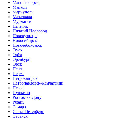
Магнитогорск
Майкоп
Мариуполь
Махачкала
Мурманск
Нальчик
Нижний Новгород
Новокузнецк
Новосибирск
Новочебоксарск
Омск
Орёл
Оренбург
Орск
Пенза
Пермь
Петрозаводск
Петропавловск-Камчатский
Псков
Пушкино
Ростов-на-Дону
Рязань
Самара
Санкт-Петербург
Саранск