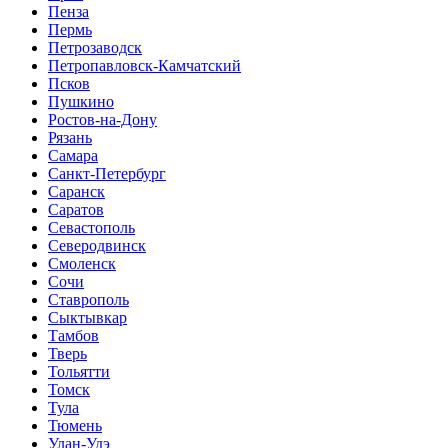
Пенза
Пермь
Петрозаводск
Петропавловск-Камчатский
Псков
Пушкино
Ростов-на-Дону
Рязань
Самара
Санкт-Петербург
Саранск
Саратов
Севастополь
Северодвинск
Смоленск
Сочи
Ставрополь
Сыктывкар
Тамбов
Тверь
Тольятти
Томск
Тула
Тюмень
Улан-Удэ