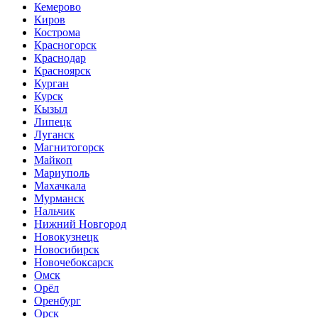
Кемерово
Киров
Кострома
Красногорск
Краснодар
Красноярск
Курган
Курск
Кызыл
Липецк
Луганск
Магнитогорск
Майкоп
Мариуполь
Махачкала
Мурманск
Нальчик
Нижний Новгород
Новокузнецк
Новосибирск
Новочебоксарск
Омск
Орёл
Оренбург
Орск