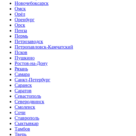
Новочебоксарск
Омск
Орёл
Оренбург
Орск
Пенза
Пермь
Петрозаводск
Петропавловск-Камчатский
Псков
Пушкино
Ростов-на-Дону
Рязань
Самара
Санкт-Петербург
Саранск
Саратов
Севастополь
Северодвинск
Смоленск
Сочи
Ставрополь
Сыктывкар
Тамбов
Тверь