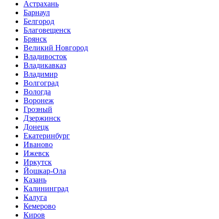
Астрахань
Барнаул
Белгород
Благовещенск
Брянск
Великий Новгород
Владивосток
Владикавказ
Владимир
Волгоград
Вологда
Воронеж
Грозный
Дзержинск
Донецк
Екатеринбург
Иваново
Ижевск
Иркутск
Йошкар-Ола
Казань
Калининград
Калуга
Кемерово
Киров