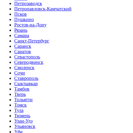
Петрозаводск
Петропавловск-Камчатский
Псков
Пушкино
Ростов-на-Дону
Рязань
Самара
Санкт-Петербург
Саранск
Саратов
Севастополь
Северодвинск
Смоленск
Сочи
Ставрополь
Сыктывкар
Тамбов
Тверь
Тольятти
Томск
Тула
Тюмень
Улан-Удэ
Ульяновск
Уфа