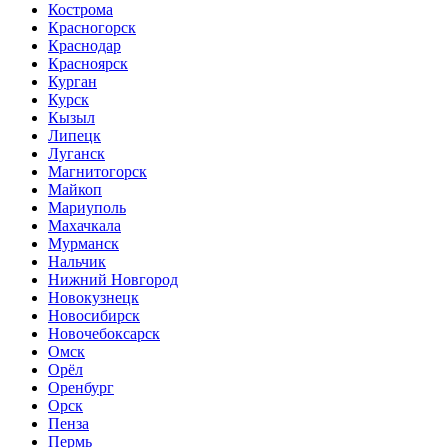
Кострома
Красногорск
Краснодар
Красноярск
Курган
Курск
Кызыл
Липецк
Луганск
Магнитогорск
Майкоп
Мариуполь
Махачкала
Мурманск
Нальчик
Нижний Новгород
Новокузнецк
Новосибирск
Новочебоксарск
Омск
Орёл
Оренбург
Орск
Пенза
Пермь