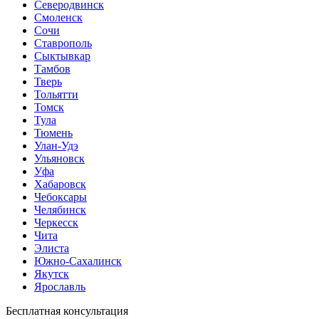
Северодвинск
Смоленск
Сочи
Ставрополь
Сыктывкар
Тамбов
Тверь
Тольятти
Томск
Тула
Тюмень
Улан-Удэ
Ульяновск
Уфа
Хабаровск
Чебоксары
Челябинск
Черкесск
Чита
Элиста
Южно-Сахалинск
Якутск
Ярославль
Бесплатная консультация