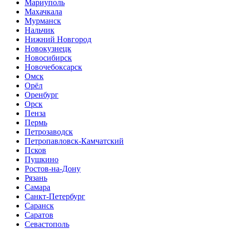
Мариуполь
Махачкала
Мурманск
Нальчик
Нижний Новгород
Новокузнецк
Новосибирск
Новочебоксарск
Омск
Орёл
Оренбург
Орск
Пенза
Пермь
Петрозаводск
Петропавловск-Камчатский
Псков
Пушкино
Ростов-на-Дону
Рязань
Самара
Санкт-Петербург
Саранск
Саратов
Севастополь