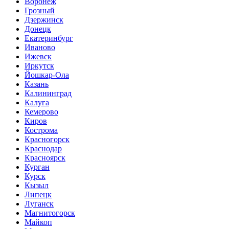
Воронеж
Грозный
Дзержинск
Донецк
Екатеринбург
Иваново
Ижевск
Иркутск
Йошкар-Ола
Казань
Калининград
Калуга
Кемерово
Киров
Кострома
Красногорск
Краснодар
Красноярск
Курган
Курск
Кызыл
Липецк
Луганск
Магнитогорск
Майкоп