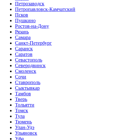
Петрозаводск
Петропавловск-Камчатский
Псков
Пушкино
Ростов-на-Дону
Рязань
Самара
Санкт-Петербург
Саранск
Саратов
Севастополь
Северодвинск
Смоленск
Сочи
Ставрополь
Сыктывкар
Тамбов
Тверь
Тольятти
Томск
Тула
Тюмень
Улан-Удэ
Ульяновск
Уфа