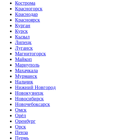
Кострома
Красногорск
Краснодар
Красноярск
Курган
Курск
Кызыл
Липецк
Луганск
Магнитогорск
Майкоп
Мариуполь
Махачкала
Мурманск
Нальчик
Нижний Новгород
Новокузнецк
Новосибирск
Новочебоксарск
Омск
Орёл
Оренбург
Орск
Пенза
Пермь