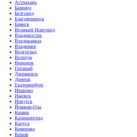
Астрахань
Барнаул
Белгород
Благовещенск
Брянск
Великий Новгород
Владивосток
Владикавказ
Владимир
Волгоград
Вологда
Воронеж
Грозный
Дзержинск
Донецк
Екатеринбург
Иваново
Ижевск
Иркутск
Йошкар-Ола
Казань
Калининград
Калуга
Кемерово
Киров