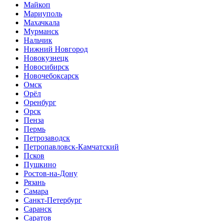
Майкоп
Мариуполь
Махачкала
Мурманск
Нальчик
Нижний Новгород
Новокузнецк
Новосибирск
Новочебоксарск
Омск
Орёл
Оренбург
Орск
Пенза
Пермь
Петрозаводск
Петропавловск-Камчатский
Псков
Пушкино
Ростов-на-Дону
Рязань
Самара
Санкт-Петербург
Саранск
Саратов