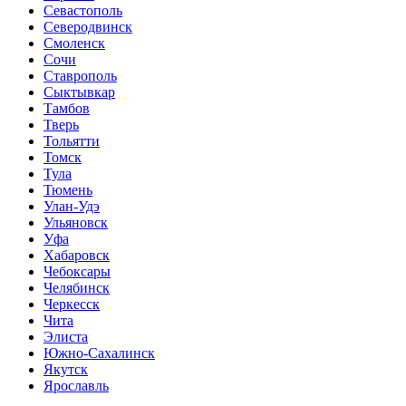
Севастополь
Северодвинск
Смоленск
Сочи
Ставрополь
Сыктывкар
Тамбов
Тверь
Тольятти
Томск
Тула
Тюмень
Улан-Удэ
Ульяновск
Уфа
Хабаровск
Чебоксары
Челябинск
Черкесск
Чита
Элиста
Южно-Сахалинск
Якутск
Ярославль