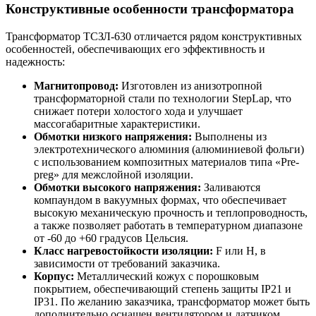
Конструктивные особенности трансформатора
Трансформатор ТСЗЛ-630 отличается рядом конструктивных
особенностей, обеспечивающих его эффективность и
надежность:
Магнитопровод:
Изготовлен из анизотропной
трансформаторной стали по технологии StepLap, что
снижает потери холостого хода и улучшает
массогабаритные характеристики.
Обмотки низкого напряжения:
Выполнены из
электротехнического алюминия (алюминиевой фольги)
с использованием композитных материалов типа «Pre-
preg» для межслойной изоляции.
Обмотки высокого напряжения:
Заливаются
компаундом в вакуумных формах, что обеспечивает
высокую механическую прочность и теплопроводность,
а также позволяет работать в температурном диапазоне
от -60 до +60 градусов Цельсия.
Класс нагревостойкости изоляции:
F или H, в
зависимости от требований заказчика.
Корпус:
Металлический кожух с порошковым
покрытием, обеспечивающий степень защиты IP21 и
IP31. По желанию заказчика, трансформатор может быть
дополнительно оснащен вентилятором и датчиком