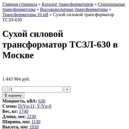
Главная страница
»
Каталог трансформаторов
»
Специальные
трансформаторы
»
Высоковольтные трансформаторы
»
Трансформаторы 10 кВ
»
Сухой силовой трансформатор
ТСЗЛ-630
Сухой силовой
трансформатор ТСЗЛ-630 в
Москве
1 443 904
руб.
Количество
-
+
товара
В корзину
Сухой
Мощность, кВА:
630
силовой
Схема:
D/Yн-11; Y/Yн-0
трансформатор
Вес, кг:
1740
ТСЗЛ-630
Длина, мм:
2230
Ширина, мм:
1130
Высота, мм:
1910