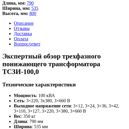
Длина, мм:
790
Ширина, мм:
535
Высота, мм:
800
Описание
Отзывы
Доставка
Оплата
Вопрос/ответ
Экспертный обзор трехфазного
понижающего трансформатора
ТСЗИ-100,0
Технические характеристики
Мощность
: 100 кВА
Сеть
: 3×220, 3х380, 3×660 В
Выходное напряжение сети
: 3×12, 3×24, 3×36, 3×42,
3×110, 3×127, 3×220, 3×380, 3×660 В
Вес
: 350 кг
Длина
: 790 мм
Ширина
: 535 мм