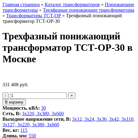
Главная страница
»
Каталог трансформаторов
»
Понижающие
трансформаторы
»
Трехфазные понижающие трансформаторы
»
Трансформаторы ТСТ-ОР
»
Трехфазный понижающий
трансформатор ТСТ-ОР-30
Трехфазный понижающий
трансформатор ТСТ-ОР-30 в
Москве
331 408
руб.
Количество
-
+
товара
В корзину
Трехфазный
Мощность, кВА:
30
понижающий
Сеть, В:
3x220, 3х380, 3x660
трансформатор
Выходное напряжение сети, В:
3x12, 3x24, 3x36, 3x42, 3x110,
ТСТ-
3x127, 3x220, 3x380, 3x660
ОР-30
Вес, кг:
115
Длина, мм:
550