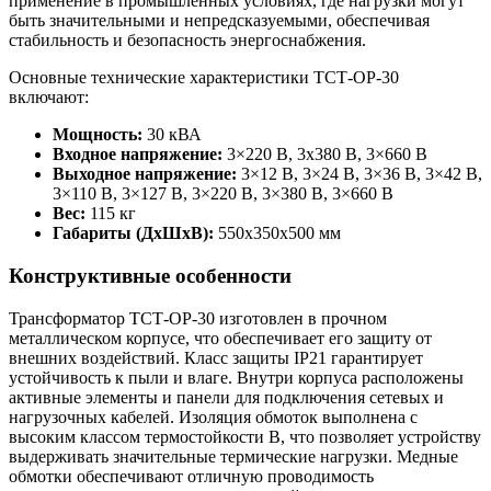
применение в промышленных условиях, где нагрузки могут
быть значительными и непредсказуемыми, обеспечивая
стабильность и безопасность энергоснабжения.
Основные технические характеристики ТСТ-ОР-30
включают:
Мощность:
30 кВА
Входное напряжение:
3×220 В, 3х380 В, 3×660 В
Выходное напряжение:
3×12 В, 3×24 В, 3×36 В, 3×42 В,
3×110 В, 3×127 В, 3×220 В, 3×380 В, 3×660 В
Вес:
115 кг
Габариты (ДхШхВ):
550x350x500 мм
Конструктивные особенности
Трансформатор ТСТ-ОР-30 изготовлен в прочном
металлическом корпусе, что обеспечивает его защиту от
внешних воздействий. Класс защиты IP21 гарантирует
устойчивость к пыли и влаге. Внутри корпуса расположены
активные элементы и панели для подключения сетевых и
нагрузочных кабелей. Изоляция обмоток выполнена с
высоким классом термостойкости B, что позволяет устройству
выдерживать значительные термические нагрузки. Медные
обмотки обеспечивают отличную проводимость