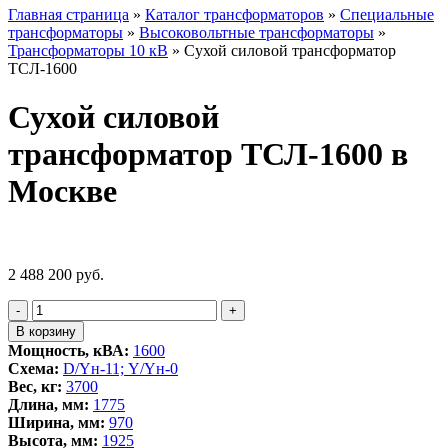
Главная страница
»
Каталог трансформаторов
»
Специальные
трансформаторы
»
Высоковольтные трансформаторы
»
Трансформаторы 10 кВ
»
Сухой силовой трансформатор
ТСЛ-1600
Сухой силовой
трансформатор ТСЛ-1600 в
Москве
2 488 200
руб.
Количество
-
+
товара
В корзину
Сухой
Мощность, кВА:
1600
силовой
Схема:
D/Yн-11; Y/Yн-0
трансформатор
Вес, кг:
3700
ТСЛ-1600
Длина, мм:
1775
Ширина, мм:
970
Высота, мм:
1925