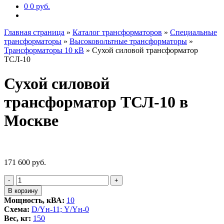
0
0 руб.
Главная страница
»
Каталог трансформаторов
»
Специальные
трансформаторы
»
Высоковольтные трансформаторы
»
Трансформаторы 10 кВ
»
Сухой силовой трансформатор
ТСЛ-10
Сухой силовой
трансформатор ТСЛ-10 в
Москве
171 600
руб.
Количество
-
+
товара
В корзину
Сухой
Мощность, кВА:
10
силовой
Схема:
D/Yн-11; Y/Yн-0
трансформатор
Вес, кг:
150
ТСЛ-10