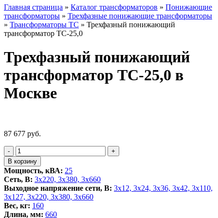
Главная страница
»
Каталог трансформаторов
»
Понижающие
трансформаторы
»
Трехфазные понижающие трансформаторы
»
Трансформаторы ТС
»
Трехфазный понижающий
трансформатор ТС-25,0
Трехфазный понижающий
трансформатор ТС-25,0 в
Москве
87 677
руб.
Количество
-
+
товара
В корзину
Трехфазный
Мощность, кВА:
25
понижающий
Сеть, В:
3x220, 3х380, 3x660
трансформатор
Выходное напряжение сети, В:
3x12, 3x24, 3x36, 3x42, 3x110,
ТС-25,0
3x127, 3x220, 3x380, 3x660
Вес, кг:
160
Длина, мм:
660