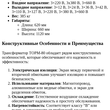
Входное напряжение
: 3×220 В, 3х380 В, 3×660 В
Выходное напряжение
: 3×12 В, 3×24 В, 3×36 В, 3×42 В,
3×110 В, 3×127 В, 3×220 В, 3×380 В, 3×660 В
Вес
: 385 кг
Габариты
:
Длина: 620 мм
Ширина: 660 мм
Высота: 1120 мм
Конструктивные Особенности и Преимущества
Трансформатор ТОРМ-80 обладает рядом конструктивных
особенностей, которые обеспечивают его надежность и
эффективность:
Электрическая изоляция
: Экран между первичной и
вторичной обмотками улучшает изоляцию и повышает
безопасность.
Использование материалов
: Магнитопровод,
алюминиевые или медные обмотки, и экран для
разделения обмоток.
Охлаждение
: Естественное воздушное охлаждение
обеспечивает надежность и простоту обслуживания.
Нагревостойкость
: Соответствует классу “B” или
выше, в зависимости от требований заказчика.