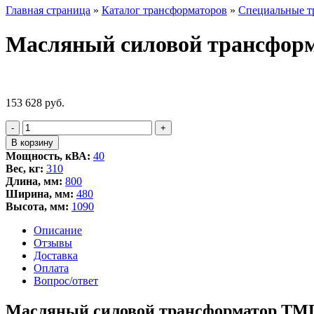
Главная страница
»
Каталог трансформаторов
»
Специальные т
Масляный силовой трансформ
153 628
руб.
Количество
-
+
товара
В корзину
Масляный
Мощность, кВА:
40
силовой
Вес, кг:
310
трансформатор
Длина, мм:
800
ТМГ-40
Ширина, мм:
480
Высота, мм:
1090
Описание
Отзывы
Доставка
Оплата
Вопрос/ответ
Масляный силовой трансформатор ТМГ-