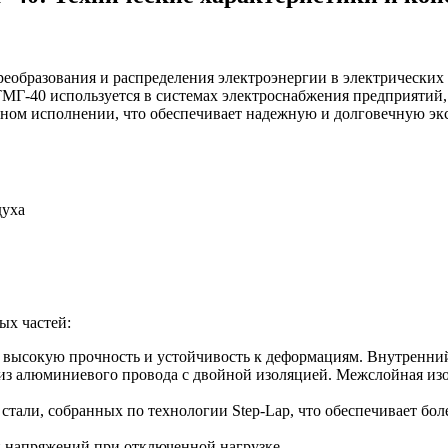
образования и распределения электроэнергии в электрических 
ТМГ-40 используется в системах электроснабжения предприятий,
ичном исполнении, что обеспечивает надежную и долговечную э
духа
ых частей:
т высокую прочность и устойчивость к деформациям. Внутренни
из алюминиевого провода с двойной изоляцией. Межслойная из
 стали, собранных по технологии Step-Lap, что обеспечивает бол
и напряжений при отключенной нагрузке.