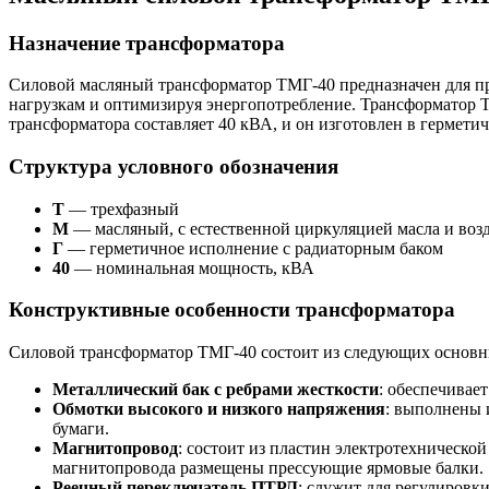
Назначение трансформатора
Силовой масляный трансформатор ТМГ-40 предназначен для пре
нагрузкам и оптимизируя энергопотребление. Трансформатор 
трансформатора составляет 40 кВА, и он изготовлен в гермет
Структура условного обозначения
Т
— трехфазный
М
— масляный, с естественной циркуляцией масла и воз
Г
— герметичное исполнение с радиаторным баком
40
— номинальная мощность, кВА
Конструктивные особенности трансформатора
Силовой трансформатор ТМГ-40 состоит из следующих основн
Металлический бак с ребрами жесткости
: обеспечивае
Обмотки высокого и низкого напряжения
: выполнены 
бумаги.
Магнитопровод
: состоит из пластин электротехнической
магнитопровода размещены прессующие ярмовые балки.
Реечный переключатель ПТРЛ
: служит для регулировк