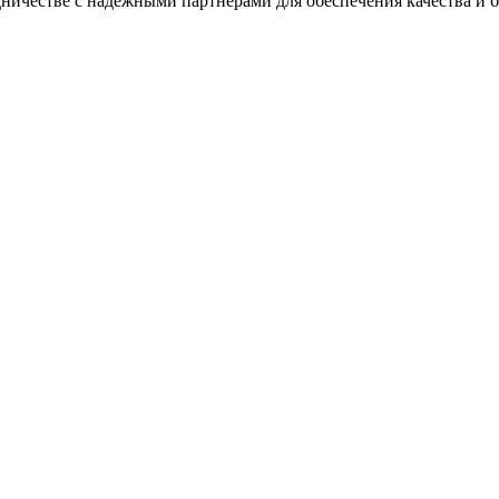
ичестве с надежными партнерами для обеспечения качества и б