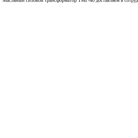
Масляный силовой трансформатор ТМГ-40 доставляем в сотрудн