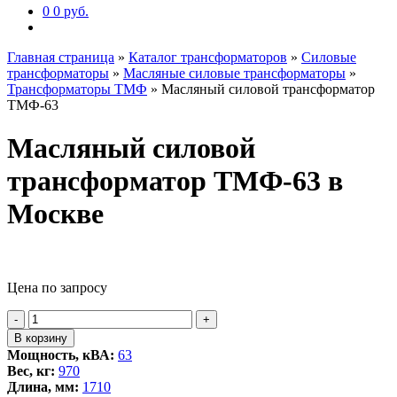
0
0 руб.
Главная страница
»
Каталог трансформаторов
»
Силовые
трансформаторы
»
Масляные силовые трансформаторы
»
Трансформаторы ТМФ
»
Масляный силовой трансформатор
ТМФ-63
Масляный силовой
трансформатор ТМФ-63 в
Москве
Цена по запросу
Количество
-
+
товара
В корзину
Масляный
Мощность, кВА:
63
силовой
Вес, кг:
970
трансформатор
Длина, мм:
1710
ТМФ-63