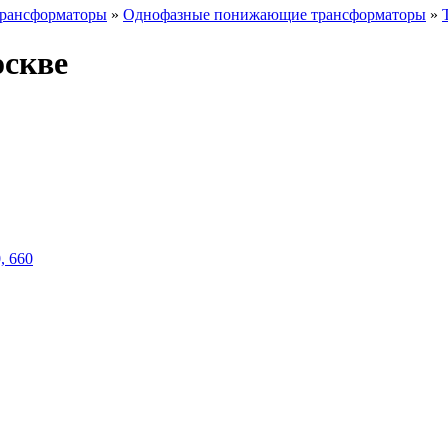
рансформаторы
»
Однофазные понижающие трансформаторы
»
оскве
0, 660